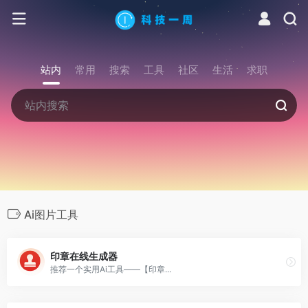
站内
常用
搜索
工具
社区
生活
求职
Ai图片工具
印章在线生成器
推荐一个实用Ai工具——【印章...