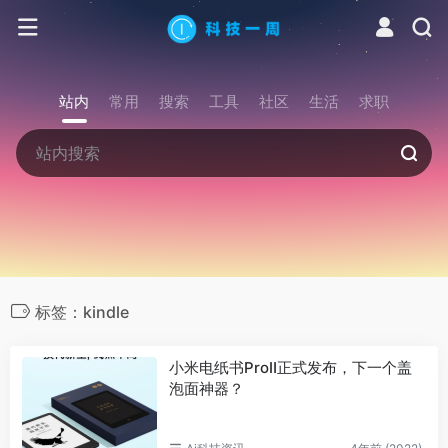
站内
常用
搜索
工具
社区
生活
求职
标签：kindle
小米电纸书ProⅡ正式发布，下一个盖
泡面神器？