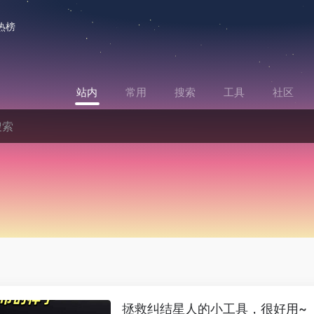
热榜
站内
常用
搜索
工具
社区
拯救纠结星人的小工具，很好用~