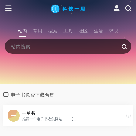
站内
常用
搜索
工具
社区
生活
求职
电子书免费下载合集
一单书
推荐一个电子书收集网站——【...