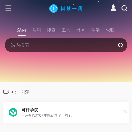
站内
常用
搜索
工具
社区
生活
求职
可汗学院
可汗学院
可汗学院在07年就创立了，有3...